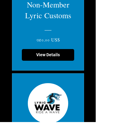
Non-Member
Lyric Customs
৩৫০.০০ US$
View Details