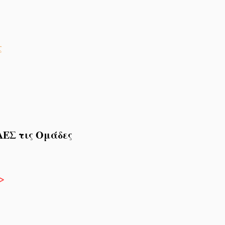
ς
ΛΕΣ τις Ομάδες
 >