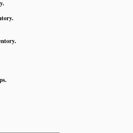
y.
ntory.
entory.
)
ps.