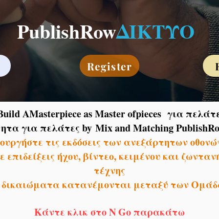
PublishRow
ΔΙΚΤΥΟ
y
Register
uild A
Masterpiece as Master ofpieces για πελάτ
ητα για πελάτες by
Mix and Matching PublishRo
ουργήστε τις εκδόσεις των ανεξάρτητων οθονώ
 επιδείξεις ήχου, βίντεο, κειμένου και ζωντα
τέχνης
α δικαιώματα κατανέμονται μεταξύ των Ομάδ
Κάντε κλικ στο N Go παρακάτω