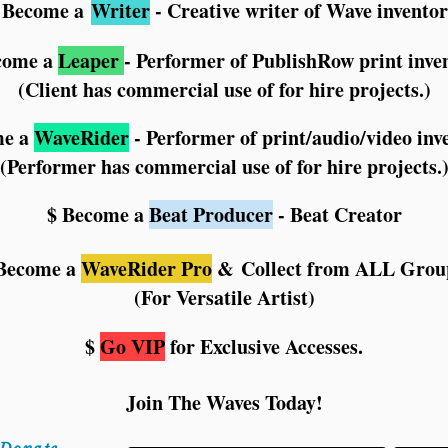
 Become a
Writer
- Creative writer of Wave inventor
come a
Leaper
- Performer of PublishRow print inve
(Client has commercial use of for hire projects.)
me a
WaveRider
- Performer of print/audio/video inv
(Performer has commercial use of for hire projects.
$ Become a
Beat Producer
- Beat Creator
Become a
WaveRider Pro
&
Collect from ALL Grou
(For Versatile Artist)
$
Go VIP
for Exclusive Accesses.
Join The Waves Today!