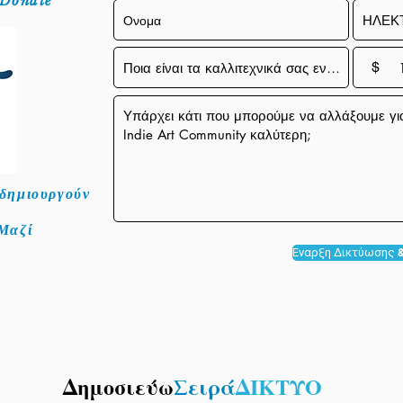
s Donate
$
 δημιουργούν
 Μαζί
Έναρξη Δικτύωσης &
Δημοσιεύω
Σειρά
ΔΙΚΤΥΟ