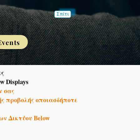
Σπίτι
Events
ες
w Displays
ν σας
νής προβολής οποιασδήποτε
ων Δικτύου Below