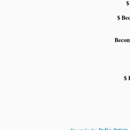
$
$ Be
Beco
$ 