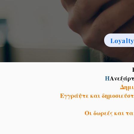
Loyalt
B
Ή
Ανεξάρτ
Δημι
Εγγράψτε και δημοσιεύστε
Οι δωρεές και τ