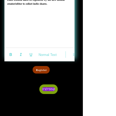
creator/editor to collect indie shares. 
Normal Text
Register
קומפילציה
הקלט ופרסום
הקלטת אודיו
וידאו
ופרסום