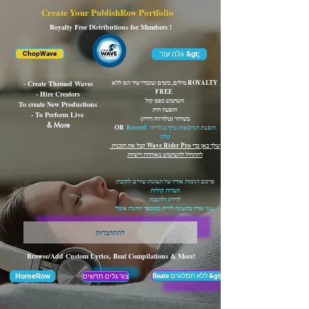
Create Your PublishRow Portfolio
Royalty Free Distributions for Members !
גלה עוד &gt;
ChopWave
מילים, ביטים ועיבודי שיר הם ללא ROYALTY
- Create Themed Waves
FREE
- Hire Creators
השתמש כפס קול
To create New Productions
הופעה חיה
- To Perform Live
בשידור (טלוויזיה ורדיו)
& More
Record והפצת הגרסאות שלך בגלריות
OR
שלנו
קבל את תוכנית Wave Rider Pro שלך כאן כדי
להתחיל להשתמש באותיות רישיות
פרסם דגימות אודיו של תצוגות שירים לתיבות
הערות קוליות
לדירוג ולהצבה
נגני אודיו בתצוגת לירית ובמספר תחנות אינדי
להתחברות
Browse/Add Custom Lyrics, Beat Compilations & More!
Beats ללא תמלוגים &gt;
HomeRow
צור גלים חדשים