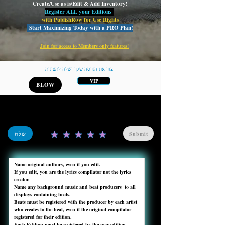
Create/Use as is/Edit & Add Inventory!
Register ALL your Editions
with PublishRow for Use Rights
Start Maximizing Today with a PRO Plan!
Join for access to Members only features!
צור את הגרסה שלך ושלח לתצוגות
VIP
BLOW
שלח
Submit
Name original authors, even if you edit. 

If you edit, you are the lyrics compilator not the lyrics 
creator.

Name any background music and beat producers  to all 
displays containing beats.

Beats must be registered with the producer by each artist 
who creates to the beat, even if the original compilator 
registered for their edition.

Each Edition must be registered by the new edition 